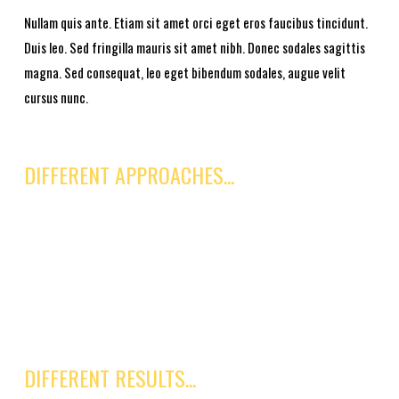
Nullam quis ante. Etiam sit amet orci eget eros faucibus tincidunt.
Duis leo. Sed fringilla mauris sit amet nibh. Donec sodales sagittis
magna. Sed consequat, leo eget bibendum sodales, augue velit
cursus nunc.
DIFFERENT APPROACHES...
Etiam sit amet orci eget eros faucibus tincidunt.
Maecenas nec odio et ante tincidunt tempus.
Etiam ultricies nisi vel augue urabitur.
Curabitur ullamcorper ultricies nisi.
DIFFERENT RESULTS...